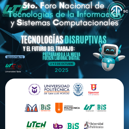
5to.
F
oro
N
acional de
T
ecnologías de la
I
nformación
y
S
istemas
C
omputacionales
DISRUPTIVAS
TECNOLOGÍAS
Y EL FUTURO DEL TRABAJO:
PREPARANDO A LA NUEVA
FUERZA LABORAL DIGITAL
REGISTRATE
2 Y 3 DE OCTUBRE
2025
Universidad Sede